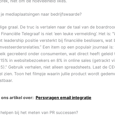
prek, niet om de hoeveelheid likes.
 je mediaplaatsingen naar bedrijfswaarde?
ilige graal. De truc is vertalen naar de taal van de boardro
e Financiële Telegraaf is niet ‘een leuke vermelding’. Het is:
 leadership positie versterkt bij financiële beslissers, wat 
nvesteerdersrelaties.” Een item op een populair journaal is
eik gecreëerd onder consumenten, wat direct heeft geleid 
n 15% in websitebezoekers en 8% in online sales (getrackt 
).” Gebruik verhalen, niet alleen spreadsheets. Laat de C
kel zien. Toon het filmpje waarin jullie product wordt gedem
stbaar.
ons artikel over:
Persvragen email integratie
 helpen bij het meten van PR successen?