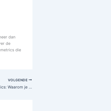
meer dan
ver de
metrics die
VOLGENDE
Persvragen analytics: Waarom je meer uit je media-aandacht kunt halen