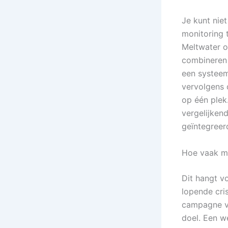
Je kunt niet
monitoring 
Meltwater o
combineren 
een systeem 
vervolgens 
op één plek
vergelijken
geïntegreer
Hoe vaak mo
Dit hangt v
lopende cris
campagne vo
doel. Een w