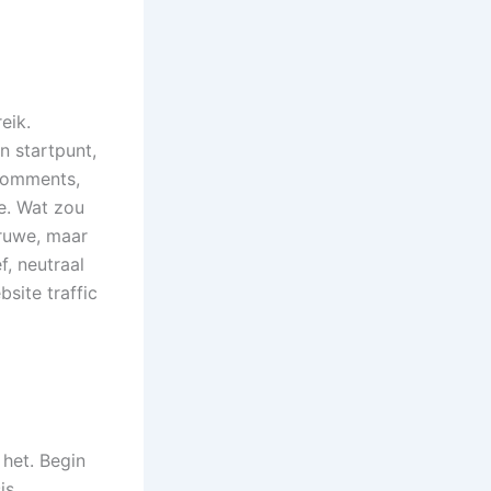
eik.
n startpunt,
 comments,
e. Wat zou
 ruwe, maar
f, neutraal
site traffic
 het. Begin
is