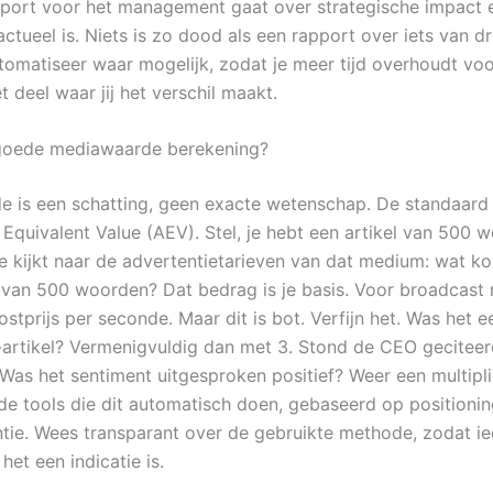
port voor het management gaat over strategische impact 
actueel is. Niets is zo dood als een rapport over iets van 
tomatiseer waar mogelijk, zodat je meer tijd overhoudt vo
t deel waar jij het verschil maakt.
 goede mediawaarde berekening?
 is een schatting, geen exacte wetenschap. De standaard
 Equivalent Value (AEV). Stel, je hebt een artikel van 500 
e kijkt naar de advertentietarieven van dat medium: wat ko
 van 500 woorden? Dat bedrag is je basis. Voor broadcast 
ostprijs per seconde. Maar dit is bot. Verfijn het. Was het e
artikel? Vermenigvuldig dan met 3. Stond de CEO geciteerd
Was het sentiment uitgesproken positief? Weer een multiplie
e tools die dit automatisch doen, gebaseerd op positionin
tie. Wees transparant over de gebruikte methode, zodat i
 het een indicatie is.