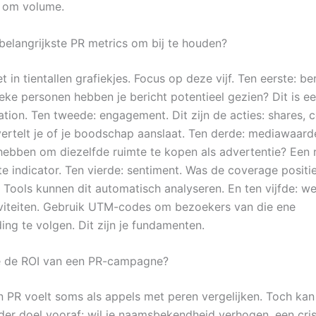
t om volume.
 belangrijkste PR metrics om bij te houden?
et in tientallen grafiekjes. Focus op deze vijf. Ten eerste: ber
eke personen hebben je bericht potentieel gezien? Dit is ee
ation. Ten tweede: engagement. Dit zijn de acties: shares,
vertelt je of je boodschap aanslaat. Ten derde: mediawaard
hebben om diezelfde ruimte te kopen als advertentie? Een
e indicator. Ten vierde: sentiment. Was de coverage positie
 Tools kunnen dit automatisch analyseren. En ten vijfde: web
viteiten. Gebruik UTM-codes om bezoekers van die ene
ing te volgen. Dit zijn je fundamenten.
e de ROI van een PR-campagne?
n PR voelt soms als appels met peren vergelijken. Toch kan
der doel vooraf: wil je naamsbekendheid verhogen, een cris