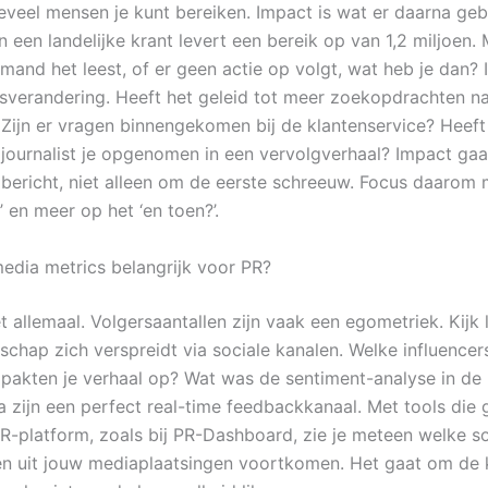
eveel mensen je kunt bereiken. Impact is wat er daarna gebe
in een landelijke krant levert een bereik op van 1,2 miljoen. M
emand het leest, of er geen actie op volgt, wat heb je dan?
gsverandering. Heeft het geleid tot meer zoekopdrachten na
ijn er vragen binnengekomen bij de klantenservice? Heeft
e journalist je opgenomen in een vervolgverhaal? Impact gaa
 bericht, niet alleen om de eerste schreeuw. Focus daarom
’ en meer op het ‘en toen?’.
media metrics belangrijk voor PR?
t allemaal. Volgersaantallen zijn vaak een egometriek. Kijk 
schap zich verspreidt via sociale kanalen. Welke influencer
n pakten je verhaal op? Wat was de sentiment-analyse in de 
a zijn een perfect real-time feedbackkanaal. Met tools die
 PR-platform, zoals bij PR-Dashboard, zie je meteen welke s
n uit jouw mediaplaatsingen voortkomen. Het gaat om de k