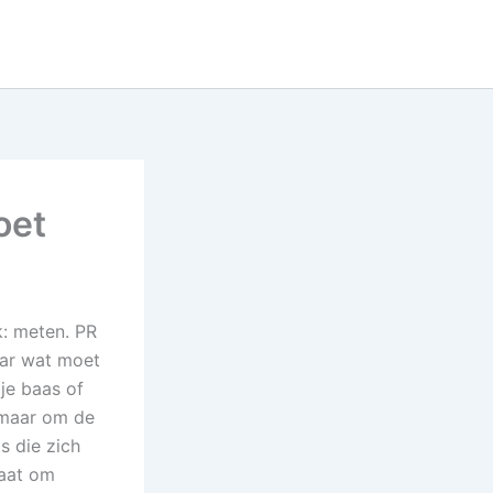
oet
k: meten. PR
Maar wat moet
 je baas of
, maar om de
s die zich
gaat om