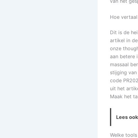
van het ges
Hoe vertaal
Dit is de he
artikel in d
onze thought
aan betere i
massaal ber
stijging va
code PR2025
uit het arti
Maak het ta
Lees ook 
Welke tools