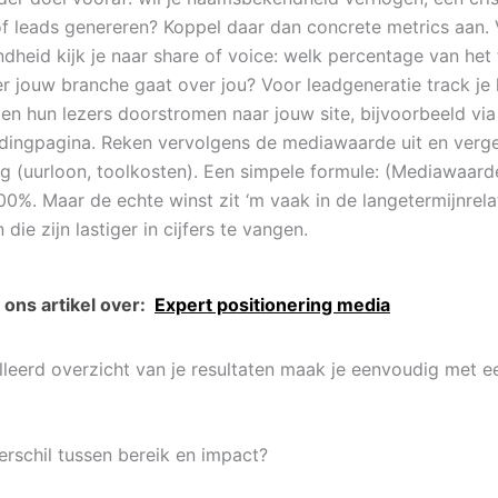
f leads genereren? Koppel daar dan concrete metrics aan.
heid kijk je naar share of voice: welk percentage van het 
r jouw branche gaat over jou? Voor leadgeneratie track je
n en hun lezers doorstromen naar jouw site, bijvoorbeeld via
ndingpagina. Reken vervolgens de mediawaarde uit en verge
ing (uurloon, toolkosten). Een simpele formule: (Mediawaard
00%. Maar de echte winst zit ‘m vaak in de langetermijnrelat
die zijn lastiger in cijfers te vangen.
ons artikel over:
Expert positionering media
lleerd overzicht van je resultaten maak je eenvoudig met 
erschil tussen bereik en impact?