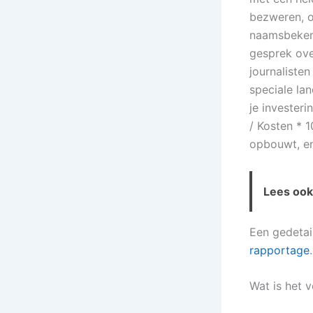
bezweren, o
naamsbekend
gesprek ove
journaliste
speciale la
je invester
/ Kosten * 1
opbouwt, en 
Lees ook 
Een gedetai
rapportage
.
Wat is het v