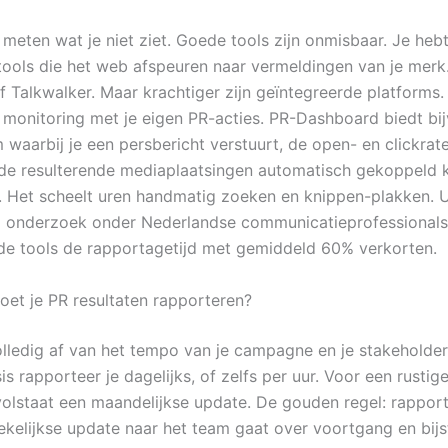
 meten wat je niet ziet. Goede tools zijn onmisbaar. Je heb
tools die het web afspeuren naar vermeldingen van je merk
f Talkwalker. Maar krachtiger zijn geïntegreerde platforms.
monitoring met je eigen PR-acties. PR-Dashboard biedt bi
waarbij je een persbericht verstuurt, de open- en clickrate
de resulterende mediaplaatsingen automatisch gekoppeld kri
. Het scheelt uren handmatig zoeken en knippen-plakken. U
d onderzoek onder Nederlandse communicatieprofessionals
de tools de rapportagetijd met gemiddeld 60% verkorten.
et je PR resultaten rapporteren?
olledig af van het tempo van je campagne en je stakeholder
is rapporteer je dagelijks, of zelfs per uur. Voor een rustig
lstaat een maandelijkse update. De gouden regel: rappor
ekelijkse update naar het team gaat over voortgang en bijs