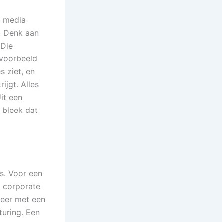
t media
. Denk aan
 Die
jvoorbeeld
s ziet, en
jgt. Alles
it een
 bleek dat
s. Voor een
e corporate
teer met een
turing. Een