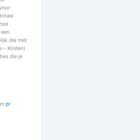
 Voor
totale
 hoe
 een
lijk die met
e – Kosten)
ies die je
een
pr