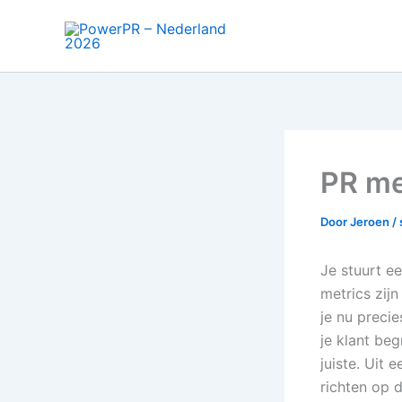
Ga
naar
de
inhoud
PR me
Door
Jeroen
/
Je stuurt e
metrics zijn
je nu precie
je klant be
juiste. Uit
richten op d