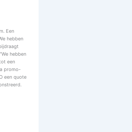
om. Een
 “We hebben
bijdraagt
: “We hebben
tot een
via promo-
EO een quote
onstreerd.