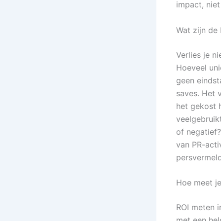
impact, nie
Wat zijn de
Verlies je ni
Hoeveel uni
geen eindst
saves. Het 
het gekost 
veelgebruikt
of negatief?
van PR-acti
persvermeld
Hoe meet j
ROI meten i
met een hel