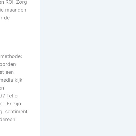
en ROI. Zorg
drie maanden
or de
 methode:
woorden
st een
media kijk
en
? Tel er
r. Er zijn
g, sentiment
edereen