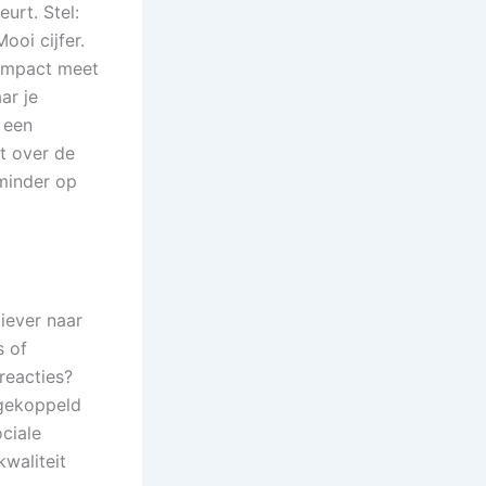
urt. Stel:
ooi cijfer.
 Impact meet
ar je
 een
t over de
 minder op
liever naar
s of
reacties?
 gekoppeld
ociale
waliteit