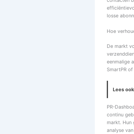
contacten b
efficiëntie
losse abon
Hoe verhoud
De markt vo
verzenddiens
eenmalige ac
SmartPR of
Lees ook 
PR-Dashboar
continu geb
markt. Hun g
analyse van 