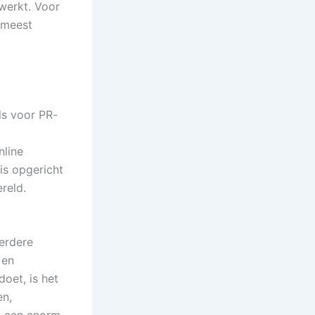
werkt. Voor
 meest
ls voor PR-
nline
is opgericht
reld.
erdere
 en
doet, is het
en,