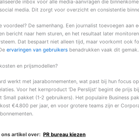
aliseerde inbox voor alle media-aanvragen die binnenkomen
social media. Dit zorgt voor overzicht en consistentie binn
e voordeel? De samenhang. Een journalist toevoegen aan een
n bericht naar hem sturen, en het resultaat later monitoren
ysteem. Dat bespaart niet alleen tijd, maar voorkomt ook f
 De
ervaringen van gebruikers
benadrukken vaak dit gemak.
 kosten en prijsmodellen?
d werkt met jaarabonnementen, wat past bij hun focus op
laties. Voor het kernproduct ‘De Perslijst’ begint de prijs b
et Small pakket (1-2 gebruikers). Het populaire Business pa
 kost €4.800 per jaar, en voor grotere teams zijn er Corpor
abonnementen.
ons artikel over:
PR bureau kiezen