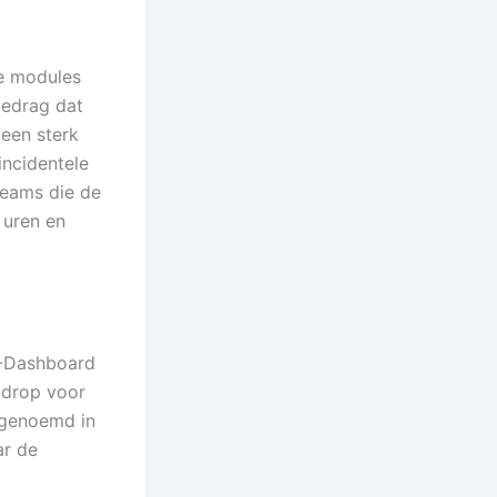
e modules
bedrag dat
 een sterk
 incidentele
teams die de
 uren en
R-Dashboard
d-drop voor
 genoemd in
ar de