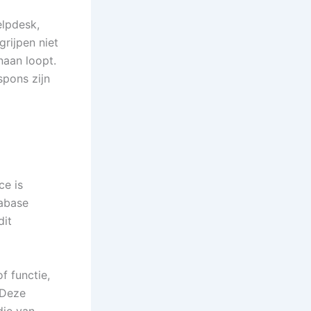
elpdesk,
rijpen niet
naan loopt.
spons zijn
ce is
tabase
dit
f functie,
 Deze
die van