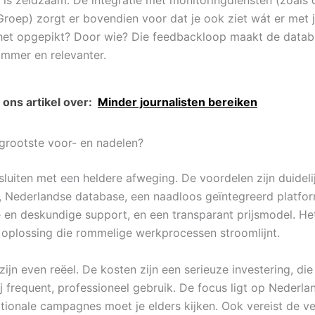
Groep) zorgt er bovendien voor dat je ook ziet wát er met j
 het opgepikt? Door wie? Die feedbackloop maakt de datab
immer en relevanter.
ons artikel over:
Minder journalisten bereiken
 grootste voor- en nadelen?
sluiten met een heldere afweging. De voordelen zijn duideli
 Nederlandse database, een naadloos geïntegreerd platfor
e en deskundige support, en een transparant prijsmodel. Het
n oplossing die rommelige werkprocessen stroomlijnt.
ijn even reëel. De kosten zijn een serieuze investering, die
ij frequent, professioneel gebruik. De focus ligt op Nederla
ationale campagnes moet je elders kijken. Ook vereist de ve