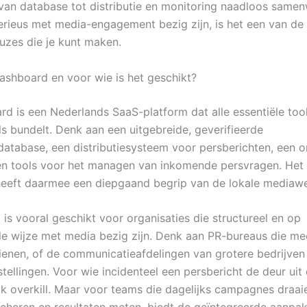
van database tot distributie en monitoring naadloos samen
erieus met media-engagement bezig zijn, is het een van de
uzes die je kunt maken.
ashboard en voor wie is het geschikt?
d is een Nederlands SaaS-platform dat alle essentiële too
ls bundelt. Denk aan een uitgebreide, geverifieerde
ndatabase, een distributiesysteem voor persberichten, een o
 tools voor het managen van inkomende persvragen. Het 
heeft daarmee een diepgaand begrip van de lokale mediawe
 is vooral geschikt voor organisaties die structureel en op
le wijze met media bezig zijn. Denk aan PR-bureaus die me
ienen, of de communicatieafdelingen van grotere bedrijven
tellingen. Voor wie incidenteel een persbericht de deur uit 
ijk overkill. Maar voor teams die dagelijks campagnes draai