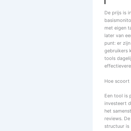
De prijs is
basismonito
met eigen t
later van e
punt: er zij
gebruikers 
tools dageli
effectiever
Hoe scoort
Een tool is
investeert d
het samenst
reviews. De
structuur is