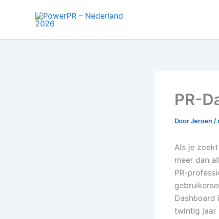
Ga
naar
de
inhoud
PR-Da
Door
Jeroen
/
Als je zoek
meer dan all
PR-professi
gebruikerse
Dashboard 
twintig jaa