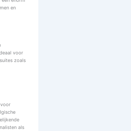
k een enorm
omen en
e
ideaal voor
suites zoals
 voor
lgische
elijkende
nalisten als