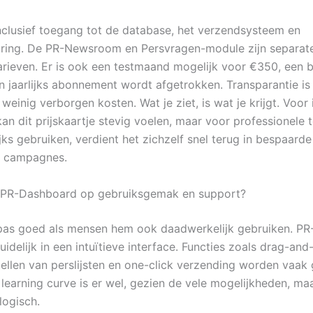
 inclusief toegang tot de database, het verzendsysteem en
ring. De PR-Newsroom en Persvragen-module zijn separat
arieven. Er is ook een testmaand mogelijk voor €350, een 
en jaarlijks abonnement wordt afgetrokken. Transparantie is
n weinig verborgen kosten. Wat je ziet, is wat je krijgt. Voor
kan dit prijskaartje stevig voelen, maar voor professionele 
jks gebruiken, verdient het zichzelf snel terug in bespaarde
e campagnes.
 PR-Dashboard op gebruiksgemak en support?
 pas goed als mensen hem ook daadwerkelijk gebruiken. P
uidelijk in een intuïtieve interface. Functies zoals drag-an
ellen van perslijsten en one-click verzending worden vaak
 learning curve is er wel, gezien de vele mogelijkheden, ma
 logisch.