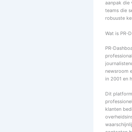
aanpak die 
teams die s
robuuste ke
Wat is PR-D
PR-Dashboar
professiona
journaliste
newsroom en
in 2001 en 
Dit platform
professione
klanten bed
overheidsins
waarschijnl