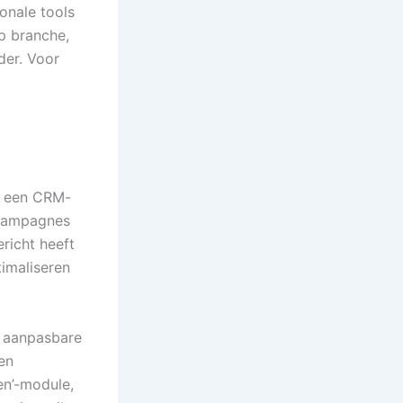
onale tools
p branche,
der. Voor
’: een CRM-
 campagnes
ericht heeft
timaliseren
, aanpasbare
en
en’-module,