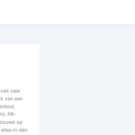
zoek naar
erk van een
aanbod,
ht: PR-
gebouwd op
alles-in-één