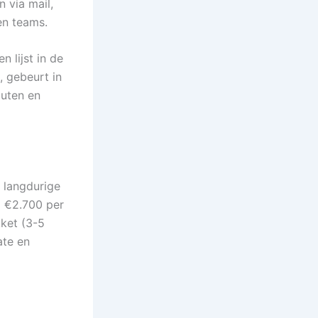
 via mail,
en teams.
 lijst in de
, gebeurt in
outen en
 langdurige
ij €2.700 per
kket (3-5
ate en