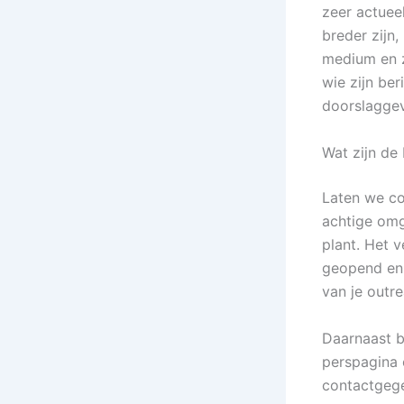
zeer actuee
breder zijn
medium en z
wie zijn ber
doorslagge
Wat zijn de 
Laten we co
achtige omg
plant. Het v
geopend en 
van je outre
Daarnaast b
perspagina 
contactgege