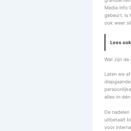
Media Info 
gebeurt. Is
ook weer sl
Lees ook 
Wat zijn de
Laten we af
diepgaande,
persoonlijk
alles-in-éé
De nadelen z
uitbetaalt b
voor intern