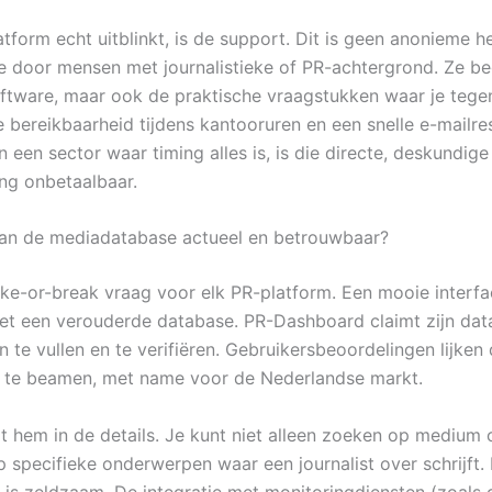
tform echt uitblinkt, is de support. Dit is geen anonieme h
e door mensen met journalistieke of PR-achtergrond. Ze beg
oftware, maar ook de praktische vraagstukken waar je tege
e bereikbaarheid tijdens kantooruren en een snelle e-mailre
n een sector waar timing alles is, is die directe, deskundige
ng onbetaalbaar.
van de mediadatabase actueel en betrouwbaar?
ake-or-break vraag voor elk PR-platform. Een mooie interfa
et een verouderde database. PR-Dashboard claimt zijn da
n te vullen en te verifiëren. Gebruikersbeoordelingen lijken 
 te beamen, met name voor de Nederlandse markt.
t hem in de details. Je kunt niet alleen zoeken op medium o
 specifieke onderwerpen waar een journalist over schrijft.
t is zeldzaam. De integratie met monitoringdiensten (zoals 