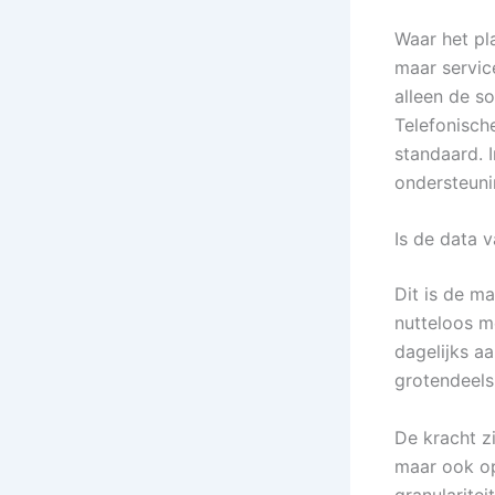
Waar het pla
maar servic
alleen de s
Telefonisch
standaard. I
ondersteuni
Is de data 
Dit is de m
nutteloos m
dagelijks aa
grotendeels
De kracht zi
maar ook op
granularitei