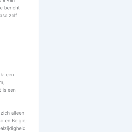
e bericht
ase zelf
jk: een
m,
 is een
 zich alleen
nd en België;
elzijdigheid