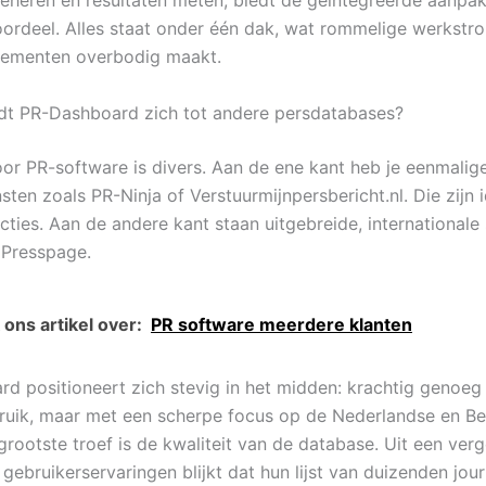
eheren en resultaten meten, biedt de geïntegreerde aanpa
voordeel. Alles staat onder één dak, wat rommelige werkstr
nementen overbodig maakt.
t PR-Dashboard zich tot andere persdatabases?
or PR-software is divers. Aan de ene kant heb je eenmalig
ten zoals PR-Ninja of Verstuurmijnpersbericht.nl. Die zijn 
ties. Aan de andere kant staan uitgebreide, internationale 
 Presspage.
ons artikel over:
PR software meerdere klanten
d positioneert zich stevig in het midden: krachtig genoeg
ruik, maar met een scherpe focus op de Nederlandse en Be
rootste troef is de kwaliteit van de database. Uit een verg
gebruikerservaringen blijkt dat hun lijst van duizenden jour